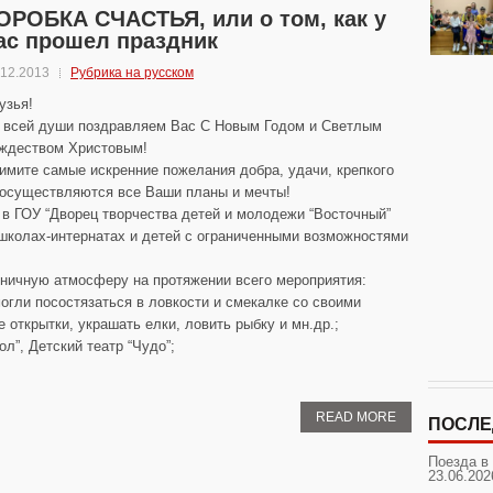
ОРОБКА СЧАСТЬЯ, или о том, как у
ас прошел праздник
.12.2013
Рубрика на русском
узья!
 всей души поздравляем Вас С Новым Годом и Светлым
ждеством Христовым!
имите самые искренние пожелания добра, удачи, крепкого
ь осуществляются все Ваши планы и мечты!
 в ГОУ “Дворец творчества детей и молодежи “Восточный”
 школах-интернатах и детей с ограниченными возможностями
ничную атмосферу на протяжении всего мероприятия:
могли посостязаться в ловкости и смекалке со своими
 открытки, украшать елки, ловить рыбку и мн.др.;
ол”, Детский театр “Чудо”;
READ MORE
ПОСЛЕ
Поезда в
23.06.202