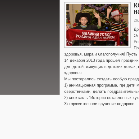
К
н
26
Др
От
Ро
Пр
здоровья, мира и благополучия! Пуст
14 декабря 2013 года прошел праздник
для детей, живущих в детских домах,
здоровья.
Мы постарались создать особую празд
1) анимационная программа, где дети 
сверстниками, делать поздравительные
2) спектакль “История оставленных кук
3) торжественное вручение подарков.