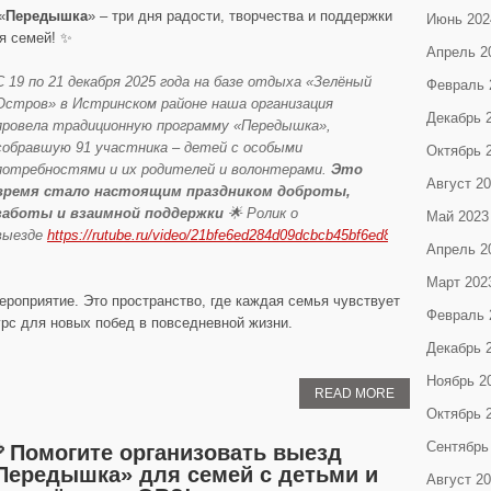
«
Передышка
» – три дня радости, творчества и поддержки
Июнь 202
я семей! ✨
Апрель 2
С 19 по 21 декабря 2025 года на базе отдыха «Зелёный
Февраль 
Остров» в Истринском районе наша организация
Декабрь 
провела традиционную программу «Передышка»,
собравшую 91 участника – детей с особыми
Октябрь 
потребностями и их родителей и волонтерами.
Это
Август 2
время стало настоящим праздником доброты,
заботы и взаимной поддержки
🌟 Ролик о
Май 2023
выезде
https://rutube.ru/video/21bfe6ed284d09dcbcb45bf6ed85d0e6/
Апрель 2
Март 202
роприятие. Это пространство, где каждая семья чувствует
Февраль 
урс для новых побед в повседневной жизни.
Декабрь 
Ноябрь 2
READ MORE
Октябрь 
Сентябрь
 Помогите организовать выезд
Передышка» для семей с детьми и
Август 2