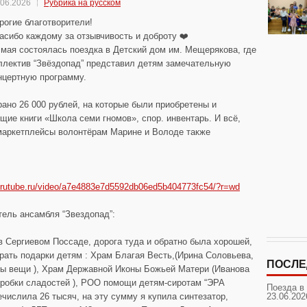
.06.2026
Рубрика на русском
рогие благотворители!
асибо каждому за отзывчивость и доброту ❤️
 мая состоялась поездка в Детский дом им. Мещерякова, где
ллектив “Звёздопад” представил детям замечательную
нцертную программу.
ано 26 000 рублей, на которые были приобретены и
щие книги «Школа семи гномов», спор. инвентарь. И всё,
 маркетплейсы волонтёрам Марине и Володе также
//rutube.ru/video/a7e4883e7d5592db06ed5b404773fc54/?r=wd
тель ансамбля “Звездопад”:
 в Сергиевом Поссаде, дорога туда и обратно была хорошей,
брать подарки детям : Храм Благая Весть,(Ирина Соловьева,
ПОСЛЕ
ы вещи ), Храм Державной Иконы Божьей Матери (Иванова
оробки сладостей ), РОО помощи детям-сиротам “ЭРА
Поезда в
слила 26 тысяч, на эту сумму я купила синтезатор,
23.06.202