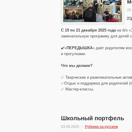
м
20
💌
С 19 по 21 декабря 2025 года
на б/о «
замечательную программу для детей с
✔️«
ПЕРЕДЫШКА
» даёт родителям воз
и прогулками.
Что мы делаем?
✅ Творческие и развлекательные акти
✅Отдых и поддержка для родителей (па
✅ Мастер-классы,
Школьный портфель
03.09.2025
Рубрика на русском