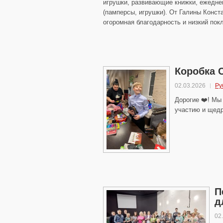
игрушки, развивающие книжки, ежеднев
(памперсы, игрушки). От Галины Конста
огоромная благодарность и низкий пок
Коробка 
02.03.2026
Ру
Дорогие ❤️! Мы
участию и щедр
П
д
02