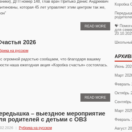
ники), ДГП номер 148, глав врач Притыко Денис Андреевич
Коробка 
нтиновны, которая 45 лет управляет этим центром так же,
лон”
Передышк
родителе
💝 Помог
READ MORE
для семе
20.10.202
Счастья 2026
Школьны
брика на русском
АРХИВ
 с огромной радостью сообщаем, что благодаря вашему
ости наша ежегодная акция «Коробка счастья» состоялась.
Июнь 202
Март 202
Февраль 
Октябрь 
READ MORE
Сентябрь
Март 202
ередышка – выездное мероприятие
ля родителей с детьми с ОВЗ
Февраль 
.02.2026
Рубрика на русском
Август 2