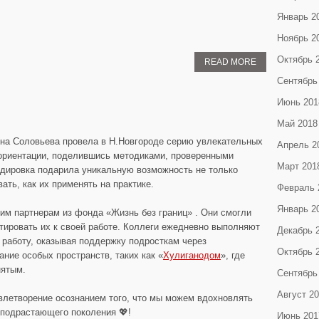
Январь 2
Ноябрь 2
Октябрь 
READ MORE
Сентябрь
Июнь 201
Май 2018
на Соловьева провела в Н.Новгороде серию увлекательных
Апрель 2
фориентации, поделившись методиками, проверенными
Март 201
дировка подарила уникальную возможность не только
ать, как их применять на практике.
Февраль 
Январь 2
им партнерам из фонда «Жизнь без границ» . Они смогли
тировать их к своей работе. Коллеги ежедневно выполняют
Декабрь 
работу, оказывая поддержку подросткам через
Октябрь 
ание особых пространств, таких как «
Хулиганодом
», где
нятым.
Сентябрь
Август 2
влетворение осознанием того, что мы можем вдохновлять
 подрастающего поколения 💖!
Июнь 201