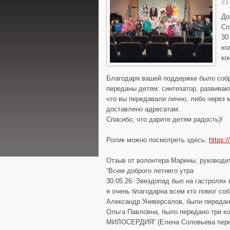
23
До
Сп
30
ко
ко
Благодаря вашей поддержке было собр
переданы детям: синтезатор, развиваю
что вы передавали лично, либо через
доставлено адресатам.
Спасибо, что дарите детям радость)!
Ролик можно посмотреть здесь:
https:
Отзыв от волонтера Марины, руководи
“Всем доброго летнего утра
30.05.26. Звездопад был на гастролях
я очень благодарна всем кто помог со
Александр Универсалов, были передан
Ольга Павловна, было передано три к
МИЛОСЕРДИЯ” (Елена Соловьева перечи